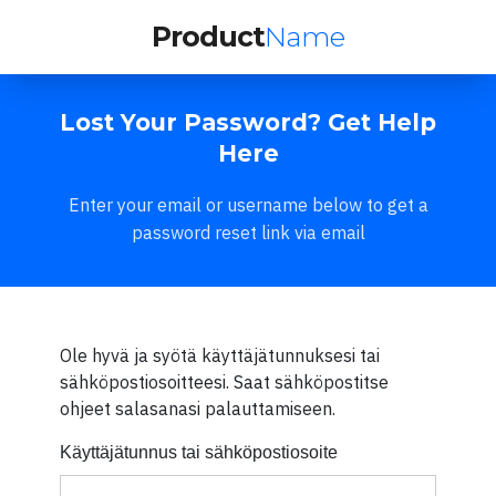
Product
Name
Lost Your Password? Get Help
Here
Enter your email or username below to get a
password reset link via email
Ole hyvä ja syötä käyttäjätunnuksesi tai
sähköpostiosoitteesi. Saat sähköpostitse
ohjeet salasanasi palauttamiseen.
Käyttäjätunnus tai sähköpostiosoite