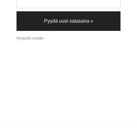
Pyydä uusi salasana »
Kirjaudu sisään